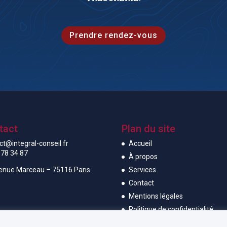
Prendre rendez-vous
tact
Plan du site
ct@integral-conseil.fr
Accueil
 78 34 87
À propos
enue Marceau – 75116 Paris
Services
Contact
Mentions légales
Politique de confidentialité