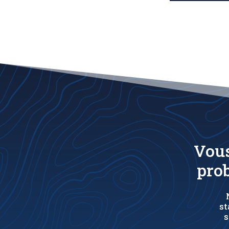
Vous
prob
st
s