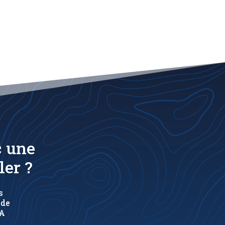
c une
ler ?
s
 de
LA